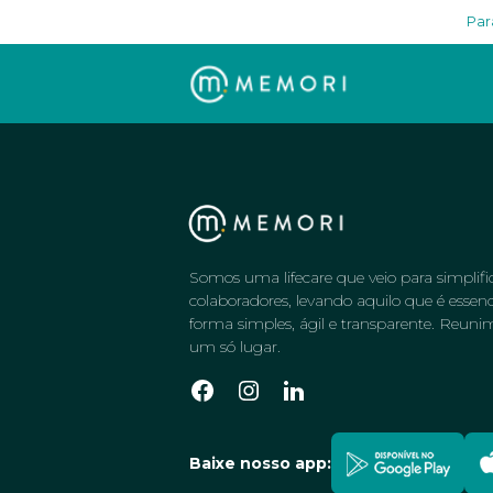
Par
Somos uma lifecare que veio para simplifi
colaboradores, levando aquilo que é esse
forma simples, ágil e transparente. Reuni
um só lugar.
Baixe nosso app: