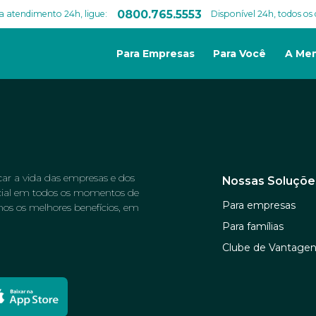
0800.765.5553
a atendimento 24h, ligue:
Disponível 24h, todos os 
Para Empresas
Para Você
A Me
car a vida das empresas e dos
Nossas Soluçõe
ncial em todos os momentos de
Para empresas
mos os melhores benefícios, em
Para famílias
Clube de Vantage